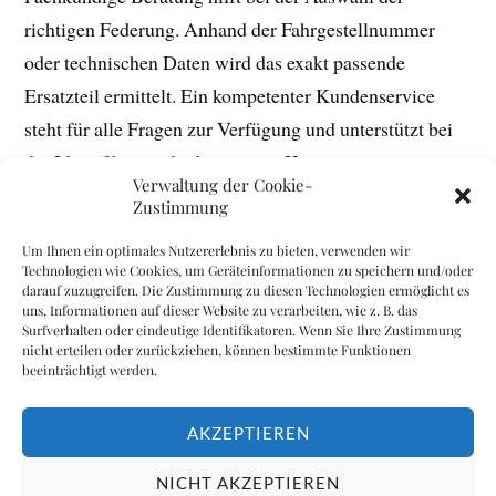
richtigen Federung. Anhand der Fahrgestellnummer
oder technischen Daten wird das exakt passende
Ersatzteil ermittelt. Ein kompetenter Kundenservice
steht für alle Fragen zur Verfügung und unterstützt bei
der Identifikation der benötigten Komponenten.
Verwaltung der Cookie-
Zustimmung
Um Ihnen ein optimales Nutzererlebnis zu bieten, verwenden wir
VORHERIGER
Technologien wie Cookies, um Geräteinformationen zu speichern und/oder
Wasserfilter Kühlschrank: Eine Notwendigkeit für
darauf zuzugreifen. Die Zustimmung zu diesen Technologien ermöglicht es
uns, Informationen auf dieser Website zu verarbeiten, wie z. B. das
frisches Trinkwasser
Surfverhalten oder eindeutige Identifikatoren. Wenn Sie Ihre Zustimmung
nicht erteilen oder zurückziehen, können bestimmte Funktionen
beeinträchtigt werden.
NÄCHSTER
Gebogene Treppenläufe in der Industrie: Drei
AKZEPTIEREN
verborgene Potenziale
NICHT AKZEPTIEREN