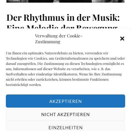
Der Rhythmus in der Musik:
Eine Melodie der Bewegung
Verwaltung der Cookie-
Zustimmung
VINOGARDEN
07/15/2023
Um Ihnen ein optimales Nutzererlebnis zu bieten, verwenden wir
Technologien wie Cookies, um Geräteinformationen zu speichern und/oder
darauf zuzugreifen. Die Zustimmung zu diesen Technologien ermöglicht es
Musik ist eine universelle Sprache, die Menschen auf
uns, Informationen auf dieser Website zu verarbeiten, wie z. B. das
der ganzen Welt verbindet. Eine der wichtigsten
Surfverhalten oder eindeutige Identifikatoren. Wenn Sie Ihre Zustimmung
nicht erteilen oder zurückziehen, können bestimmte Funktionen
Elemente in der Musik ist der Rhythmus.
beeinträchtigt werden.
WEITERLESEN
AKZEPTIEREN
NICHT AKZEPTIEREN
&
EINZELHEITEN
PRÄSENTIERT VON
WORDPRESS
THEME ERSTELLT VON